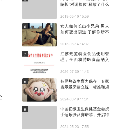
院长“对调换位”释放了什么
信号
2019-05-10 15:59
女人如何长出小兄弟 男人
6
如何变出阴道 了解你所不
知道的变性手术
2015-06-14 14:37
江苏规范特医食品使用管
7
理，全面将特医食品纳入
HIS系统
2026-07-30 11:43
各界热议生育力保存：专家
8
表示亟需建立统一标准和规
范
全
2024-03-19 11:31
中国初级卫生保健基金会携
9
手适乐肤及赛诺菲，开启特
应性皮炎“新科普特别公益
行动”
2024-05-23 17:55