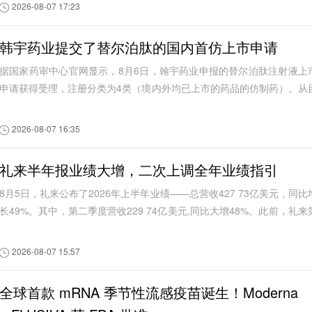
治疗后血糖控制不佳成人2型糖尿病患者的中...
2026-08-07 17:23
韩宇药业提交了替尔泊肽的国内首仿上市申请
据国家药审中心官网显示，8月6日，翰宇药业申报的替尔泊肽注射液上
申请获得受理，注册分类为4类（境内外均已上市的药品的仿制药）。从
前公开信息看，这是国内首个替尔泊肽注...
2026-08-07 16:35
礼来半年报业绩大增，二次上调全年业绩指引
8月5日，礼来公布了2026年上半年业绩——总营收427 73亿美元，同比
长49%。其中，第二季度营收229 74亿美元,同比大增48%。此前，礼来
一季度实现营收197 99亿美元，同比增...
2026-08-07 15:57
全球首款 mRNA 季节性流感疫苗诞生！Moderna