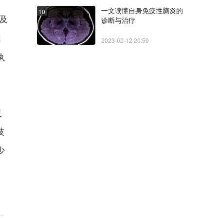
一文读懂自身免疫性脑炎的
10
及
诊断与治疗
我
2023-02-12 20:59
执
灵
技
少
。