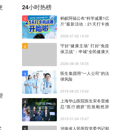
24小时热榜
更
蚂蚁阿福公布“科学减重1亿
1
斤”最新活动：21天打卡挑
战赛，平分10万奖金
2026-07-02 14:30
守好“健康主场” 打好“免疫
2
保卫战”：申城“全民健康大
讲堂”聚焦“三高一疹”协同
防控
2026-08-06 18:35
医生集团用“一人公司”的法
3
律风险
2019-08-22 10:42
理
上海华山医院医生宋冬雷难
4
统。
忍“医疗拥挤”煎熬毅然辞
职！
2015-01-04 15:47
术
河南省人民医院党委书记和
5