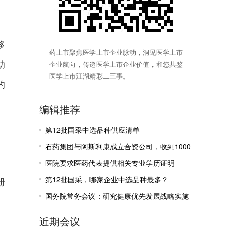
够
药上市聚焦医学上市企业脉动，洞见医学上市
助
企业航向，传递医学上市企业价值，和您共鉴
医学上市江湖精彩二三事。
的
编辑推荐
第12批国采中选品种供应清单
石药集团与阿斯利康成立合资公司，收到1000
万美元里程碑付款
医院要求医药代表提供相关专业学历证明
第12批国采，哪家企业中选品种最多？
册
国务院常务会议：研究健康优先发展战略实施
有关工作
近期会议