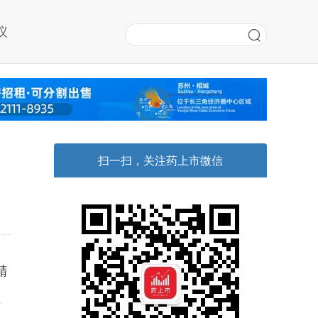
议
加
扫一扫，关注药上市微信
精
在