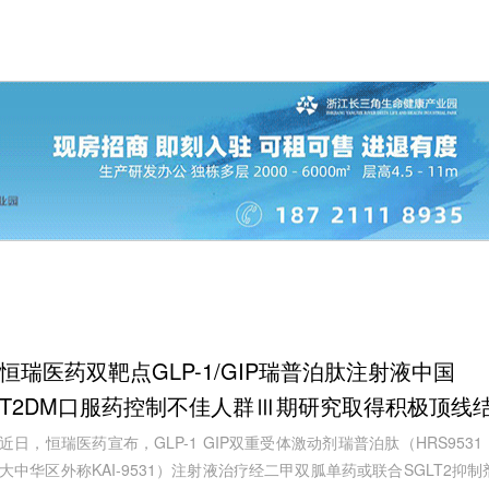
恒瑞医药双靶点GLP-1/GIP瑞普泊肽注射液中国
T2DM口服药控制不佳人群Ⅲ期研究取得积极顶线
果
近日，恒瑞医药宣布，GLP-1 GIP双重受体激动剂瑞普泊肽（HRS9531
大中华区外称KAI-9531）注射液治疗经二甲双胍单药或联合SGLT2抑制