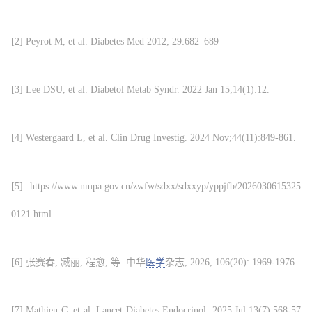
[2] Peyrot M, et al. Diabetes Med 2012; 29:682–689
[3] Lee DSU, et al. Diabetol Metab Syndr. 2022 Jan 15;14(1):12.
[4] Westergaard L, et al. Clin Drug Investig. 2024 Nov;44(11):849-861.
[5] https://www.nmpa.gov.cn/zwfw/sdxx/sdxxyp/yppjfb/2026030615325
0121.html
[6] 张赛春, 臧丽, 程愈, 等. 中华
医学
杂志, 2026, 106(20): 1969-1976
[7] Mathieu C, et al. Lancet Diabetes Endocrinol. 2025 Jul;13(7):568-57