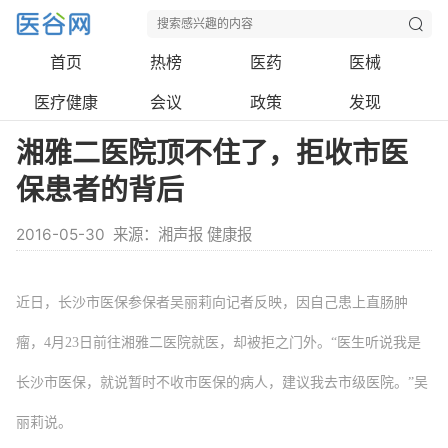
首页
热榜
医药
医械
医疗健康
会议
政策
发现
湘雅二医院顶不住了，拒收市医
保患者的背后
2016-05-30
来源：湘声报 健康报
近日，长沙市医保参保者吴丽莉向记者反映，因自己患上直肠肿
瘤，4月23日前往湘雅二医院就医，却被拒之门外。“医生听说我是
长沙市医保，就说暂时不收市医保的病人，建议我去市级医院。”吴
丽莉说。