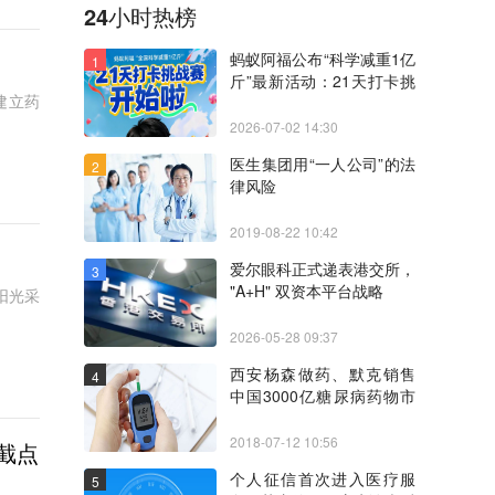
24小时热榜
蚂蚁阿福公布“科学减重1亿
1
斤”最新活动：21天打卡挑
建立药
战赛，平分10万奖金
2026-07-02 14:30
医生集团用“一人公司”的法
2
律风险
2019-08-22 10:42
爱尔眼科正式递表港交所，
3
"A+H" 双资本平台战略
阳光采
2026-05-28 09:37
西安杨森做药、默克销售
4
中国3000亿糖尿病药物市
场争夺趋向激烈
2018-07-12 10:56
截点
个人征信首次进入医疗服
5