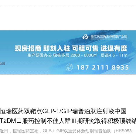
恒瑞医药双靶点GLP-1/GIP瑞普泊肽注射液中国
T2DM口服药控制不佳人群Ⅲ期研究取得积极顶线
果
近日，恒瑞医药宣布，GLP-1 GIP双重受体激动剂瑞普泊肽（HRS9531