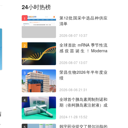
24小时热榜
第12批国采中选品种供应
1
清单
2026-08-07 10:37
全球首款 mRNA 季节性流
2
感疫苗诞生！Moderna
mFLUSIVA 获 FDA 批准
2026-08-07 13:07
荣昌生物2026年半年度业
3
绩
2026-08-06 21:31
全球首个胰岛素周制剂诺和
4
期（依柯胰岛素注射液）成
功纳入国家医保目录
结
2024-11-28 15:52
，
韩宇药业提交了替尔泊肽的
5