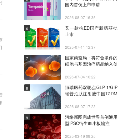
剂
国内首仿上市申请
2026-08-07 16:35
又一款抗ED国产新药获批
6
上市
市
目
2025-07-11 12:37
国家药监局：将符合条件的
7
细胞与基因治疗药品纳入创
新药临床试验审评审批30
日通道
2026-07-04 10:22
恒瑞医药双靶点GLP-1/GIP
8
瑞普泊肽注射液中国T2DM
增
口服药控制不佳人群Ⅲ期研
第
究取得积极顶线结果
2026-08-07 17:23
河络新图完成世界首例通用
9
型iPSC衍生血小板输注
2025-03-19 09:25