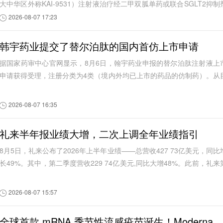
大中华区外称KAI-9531）注射液治疗经二甲双胍单药或联合SGLT2抑制
治疗后血糖控制不佳成人2型糖尿病患者的中...
2026-08-07 17:23
韩宇药业提交了替尔泊肽的国内首仿上市申请
据国家药审中心官网显示，8月6日，翰宇药业申报的替尔泊肽注射液上
申请获得受理，注册分类为4类（境内外均已上市的药品的仿制药）。从
前公开信息看，这是国内首个替尔泊肽注...
2026-08-07 16:35
礼来半年报业绩大增，二次上调全年业绩指引
8月5日，礼来公布了2026年上半年业绩——总营收427 73亿美元，同比
长49%。其中，第二季度营收229 74亿美元,同比大增48%。此前，礼来
一季度实现营收197 99亿美元，同比增...
2026-08-07 15:57
全球首款 mRNA 季节性流感疫苗诞生！Moderna