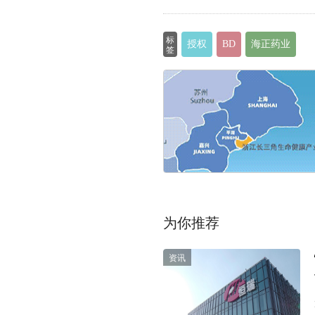
标
授权
BD
海正药业
签
为你推荐
资讯