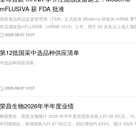
mFLUSIVA 获 FDA 批准
美国食品药品监督管理局（FDA）正式批准 Moderna 研发的 mRNA 季
性流感疫苗mFLUSIVA（mRNA-1010）上市，用于 50 岁及以上成人预
季节性流感
2026-08-07 13:07
第12批国采中选品种供应清单
中选品种供应清单。
2026-08-07 10:37
荣昌生物2026年半年度业绩
根据预告，荣昌生物预计 2026 年半年度实现营业收入约 58 5亿元，与
年同期相比，将增加收入约 47 52亿元，同比增加约 433%。预计 2026 
半年度实现归属于母公司所有...