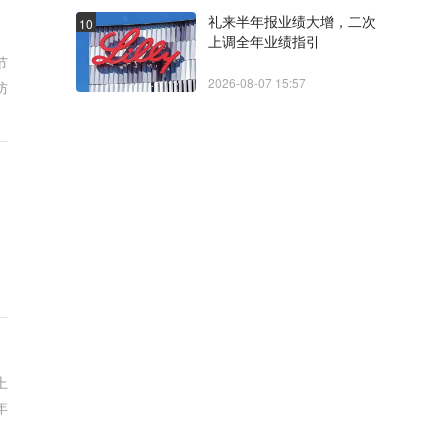
礼来半年报业绩大增，二次
10
上调全年业绩指引
节
2026-08-07 15:57
防
上
年