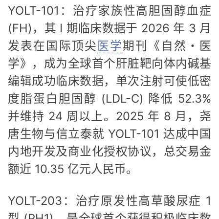
YOLT-101：治疗家族性高胆固醇血症
(FH)，其 I 期临床数据于 2026 年 3 月
发表在国际顶尖
医学
期刊《自然・医
学》，成为全球首个肝脏靶向体内碱基
编辑成功临床数据，单次注射可使低密
度脂蛋白胆固醇 (LDL-C) 降低 52.3%
并维持 24 周以上。2025 年 8 月，尧
唐生物与信立泰就 YOLT-101 达成中国
内地开发及商业化授权协议，总交易金
额近 10.35 亿元人民币。
YOLT-203：治疗原发性高草酸尿症 1
型 (PH1)，是全球首个获得积极临床数