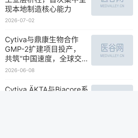
现本地制造核心能力
2026-07-02
Cytiva与鼎康生物合作
GMP-2扩建项目投产，
共筑“中国速度，全球交
付”新标杆
2026-06-08
Cytiva ÄKTA与Biacore系
列产品实现本地生产， 以
“桐庐样本”赋能生物医药
“加速度”
2026-04-24