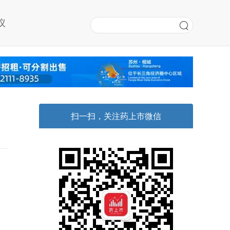
议
扫一扫，关注药上市微信