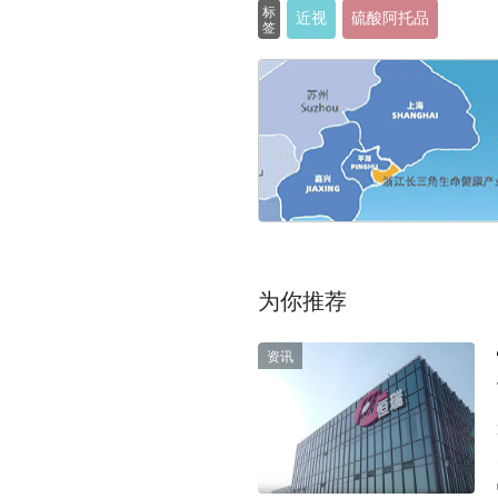
标
近视
硫酸阿托品
签
为你推荐
资讯