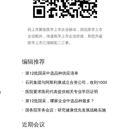
药上市聚焦医学上市企业脉动，洞见医学上市
企业航向，传递医学上市企业价值，和您共鉴
医学上市江湖精彩二三事。
编辑推荐
第12批国采中选品种供应清单
石药集团与阿斯利康成立合资公司，收到1000
品
万美元里程碑付款
医院要求医药代表提供相关专业学历证明
第12批国采，哪家企业中选品种最多？
国务院常务会议：研究健康优先发展战略实施
有关工作
近期会议