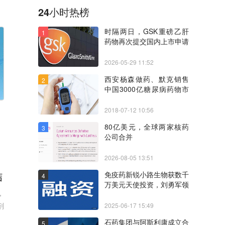
24小时热榜
时隔两日，GSK重磅乙肝
1
药物再次提交国内上市申请
2026-05-29 11:52
西安杨森做药、默克销售
2
中国3000亿糖尿病药物市
场争夺趋向激烈
2018-07-12 10:56
80亿美元，全球两家核药
3
公司合并
2026-08-05 13:51
结
免疫药新锐小路生物获数千
4
万美元天使投资，刘勇军领
，
衔开发第三代疗法
剂
2025-06-17 15:49
石药集团与阿斯利康成立合
5