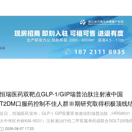
恒瑞医药双靶点GLP-1/GIP瑞普泊肽注射液中国
T2DM口服药控制不佳人群Ⅲ期研究取得积极顶线
果
近日，恒瑞医药宣布，GLP-1 GIP双重受体激动剂瑞普泊肽（HRS9531
大中华区外称KAI-9531）注射液治疗经二甲双胍单药或联合SGLT2抑制
治疗后血糖控制不佳成人2型糖尿病患者的中...
2026-08-07 17:23