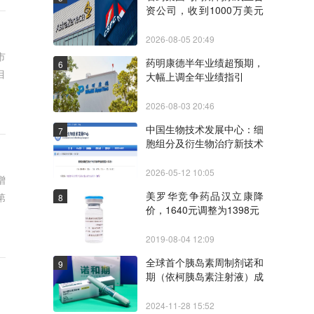
资公司，收到1000万美元
里程碑付款
2026-08-05 20:49
市
药明康德半年业绩超预期，
6
目
大幅上调全年业绩指引
2026-08-03 20:46
中国生物技术发展中心：细
7
胞组分及衍生物治疗新技术
临床研究备案指引（第1
版）
2026-05-12 10:05
增
美罗华竞争药品汉立康降
第
8
价，1640元调整为1398元
2019-08-04 12:09
全球首个胰岛素周制剂诺和
9
期（依柯胰岛素注射液）成
功纳入国家医保目录
2024-11-28 15:52