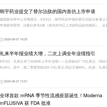
韩宇药业提交了替尔泊肽的国内首仿上市申请
据国家药审中心官网显示，8月6日，翰宇药业申报的替尔泊肽注射液上
申请获得受理，注册分类为4类（境内外均已上市的药品的仿制药）。从
前公开信息看，这是国内首个替尔泊肽注...
2026-08-07 16:35
礼来半年报业绩大增，二次上调全年业绩指引
8月5日，礼来公布了2026年上半年业绩——总营收427 73亿美元，同比
长49%。其中，第二季度营收229 74亿美元,同比大增48%。此前，礼来
一季度实现营收197 99亿美元，同比增...
2026-08-07 15:57
全球首款 mRNA 季节性流感疫苗诞生！Moderna
mFLUSIVA 获 FDA 批准