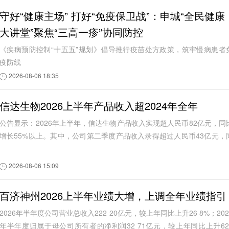
守好“健康主场” 打好“免疫保卫战”：申城“全民健康
大讲堂”聚焦“三高一疹”协同防控
《疾病预防控制“十五五”规划》倡导推行疫苗处方政策，筑牢慢病患者
疫防线
2026-08-06 18:35
信达生物2026上半年产品收入超2024年全年
公告显示：2026年上半年，信达生物产品收入实现超人民币82亿元，同
增长55%以上。其中，公司第二季度产品收入录得超过人民币43亿元，
比增长约60%。根据信达生物此前发布的信...
2026-08-06 15:09
百济神州2026上半年业绩大增，上调全年业绩指引
2026年半年度公司营业总收入222 20亿元，较上年同比上升26 8%；202
年半年度归属于母公司所有者的净利润32 71亿元，较上年同比上升62