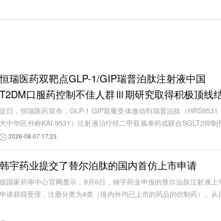
恒瑞医药双靶点GLP-1/GIP瑞普泊肽注射液中国
T2DM口服药控制不佳人群Ⅲ期研究取得积极顶线
果
近日，恒瑞医药宣布，GLP-1 GIP双重受体激动剂瑞普泊肽（HRS9531
大中华区外称KAI-9531）注射液治疗经二甲双胍单药或联合SGLT2抑制
治疗后血糖控制不佳成人2型糖尿病患者的中...
2026-08-07 17:23
韩宇药业提交了替尔泊肽的国内首仿上市申请
据国家药审中心官网显示，8月6日，翰宇药业申报的替尔泊肽注射液上
申请获得受理，注册分类为4类（境内外均已上市的药品的仿制药）。从
前公开信息看，这是国内首个替尔泊肽注...