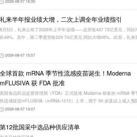
2026-08-07 16:35
礼来半年报业绩大增，二次上调全年业绩指引
8月5日，礼来公布了2026年上半年业绩——总营收427 73亿美元，同比
长49%。其中，第二季度营收229 74亿美元,同比大增48%。此前，礼来
一季度实现营收197 99亿美元，同比增...
2026-08-07 15:57
全球首款 mRNA 季节性流感疫苗诞生！Moderna
mFLUSIVA 获 FDA 批准
美国食品药品监督管理局（FDA）正式批准 Moderna 研发的 mRNA 季
性流感疫苗mFLUSIVA（mRNA-1010）上市，用于 50 岁及以上成人预
季节性流感
2026-08-07 13:07
第12批国采中选品种供应清单