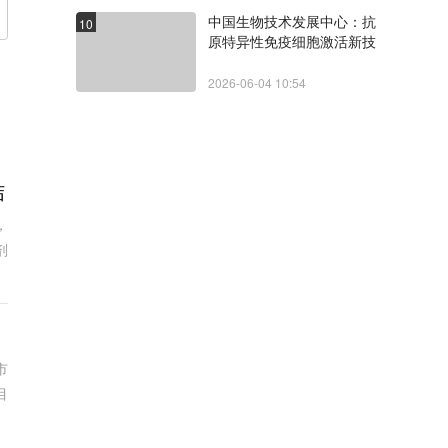
中国生物技术发展中心：抗
10
原特异性免疫细胞激活新技
术临床研究备案指引（第1
版）
2026-06-04 10:54
结
，
剂
市
目