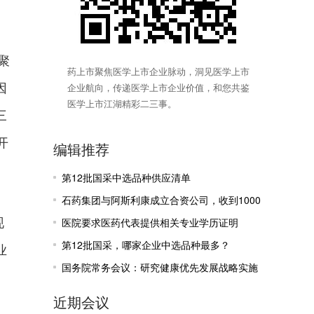
。
聚
药上市聚焦医学上市企业脉动，洞见医学上市
因
企业航向，传递医学上市企业价值，和您共鉴
医学上市江湖精彩二三事。
三
开
编辑推荐
第12批国采中选品种供应清单
石药集团与阿斯利康成立合资公司，收到1000
现
万美元里程碑付款
医院要求医药代表提供相关专业学历证明
第12批国采，哪家企业中选品种最多？
业
国务院常务会议：研究健康优先发展战略实施
有关工作
近期会议