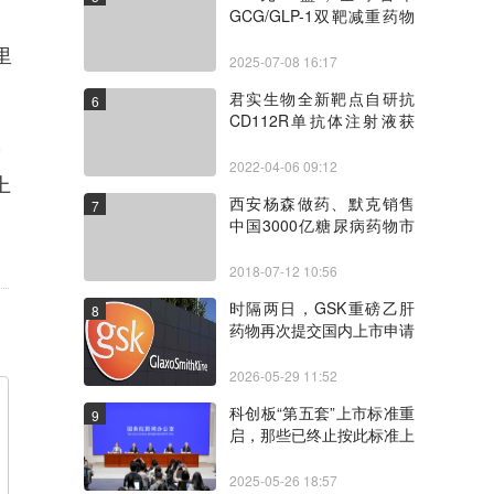
GCG/GLP-1双靶减重药物
价格披露
里
2025-07-08 16:17
君实生物全新靶点自研抗
6
CD112R单抗体注射液获
伙
FDA批准临床试验
2022-04-06 09:12
上
西安杨森做药、默克销售
7
中国3000亿糖尿病药物市
场争夺趋向激烈
2018-07-12 10:56
时隔两日，GSK重磅乙肝
8
药物再次提交国内上市申请
2026-05-29 11:52
科创板“第五套”上市标准重
9
启，那些已终止按此标准上
市的生物医药企业
2025-05-26 18:57