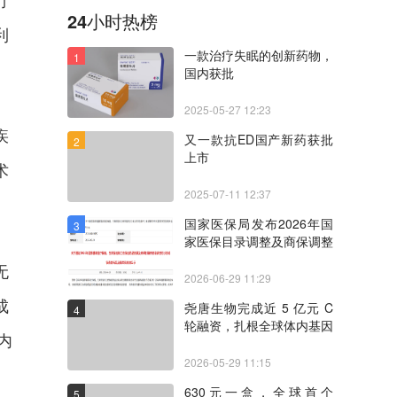
24小时热榜
利
一款治疗失眠的创新药物，
1
国内获批
2025-05-27 12:23
疾
又一款抗ED国产新药获批
2
上市
术
2025-07-11 12:37
国家医保局发布2026年国
3
家医保目录调整及商保调整
初步形式审查名单
无
2026-06-29 11:29
成
尧唐生物完成近 5 亿元 C
4
轮融资，扎根全球体内基因
内
编辑赛道
2026-05-29 11:15
。
630元一盒，全球首个
5