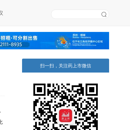
议
扫一扫，关注药上市微信
A
比