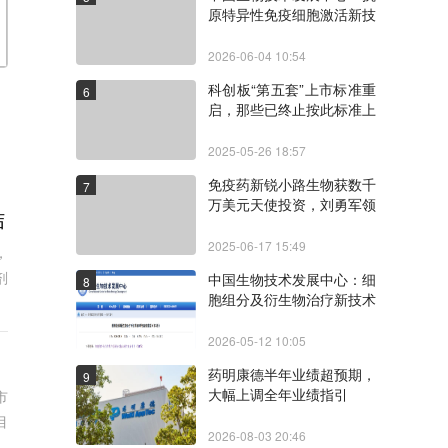
原特异性免疫细胞激活新技
术临床研究备案指引（第1
版）
2026-06-04 10:54
科创板“第五套”上市标准重
6
启，那些已终止按此标准上
市的生物医药企业
2025-05-26 18:57
免疫药新锐小路生物获数千
7
万美元天使投资，刘勇军领
结
衔开发第三代疗法
2025-06-17 15:49
，
剂
中国生物技术发展中心：细
8
胞组分及衍生物治疗新技术
临床研究备案指引（第1
版）
2026-05-12 10:05
药明康德半年业绩超预期，
9
大幅上调全年业绩指引
市
目
2026-08-03 20:46