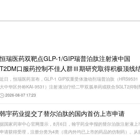
恒瑞医药双靶点GLP-1/GIP瑞普泊肽注射液中国
T2DM口服药控制不佳人群Ⅲ期研究取得积极顶线
果
近日，恒瑞医药宣布，GLP-1 GIP双重受体激动剂瑞普泊肽（HRS9531
大中华区外称KAI-9531）注射液治疗经二甲双胍单药或联合SGLT2抑制
治疗后血糖控制不佳成人2型糖尿病患者的中...
2026-08-07 17:23
韩宇药业提交了替尔泊肽的国内首仿上市申请
据国家药审中心官网显示，8月6日，翰宇药业申报的替尔泊肽注射液上
申请获得受理，注册分类为4类（境内外均已上市的药品的仿制药）。从
前公开信息看，这是国内首个替尔泊肽注...