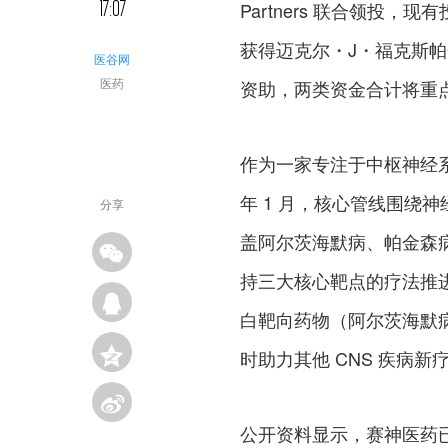
17:07
Partners 联合领投
获得迈克尔・J・福克斯帕金
医谷网
医药
资助，两类资金合计将重
作为一家专注于中枢神经系
年 1 月，核心管线围绕
分享
盖阿尔茨海默病、帕金森
持三大核心靶点的疗法推进：
白靶向药物（阿尔茨海默病
时助力其他 CNS 疾病新
公开资料显示，赛神医药