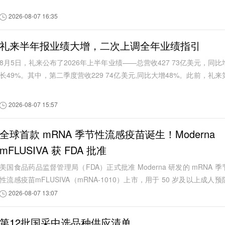
2026-08-07 16:35
礼来半年报业绩大增，二次上调全年业绩指引
8月5日，礼来公布了2026年上半年业绩——总营收427 73亿美元，同比
长49%。其中，第二季度营收229 74亿美元,同比大增48%。此前，礼来
一季度实现营收197 99亿美元，同比增...
2026-08-07 15:57
全球首款 mRNA 季节性流感疫苗诞生！Moderna
mFLUSIVA 获 FDA 批准
美国食品药品监督管理局（FDA）正式批准 Moderna 研发的 mRNA 季
性流感疫苗mFLUSIVA（mRNA-1010）上市，用于 50 岁及以上成人预
季节性流感
2026-08-07 13:07
第12批国采中选品种供应清单