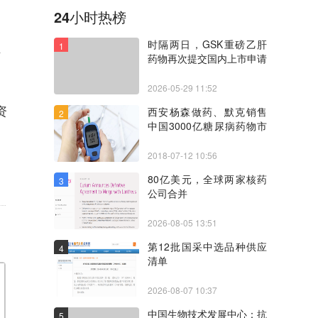
24小时热榜
时隔两日，GSK重磅乙肝
1
作
药物再次提交国内上市申请
2026-05-29 11:52
资
西安杨森做药、默克销售
2
中国3000亿糖尿病药物市
场争夺趋向激烈
2018-07-12 10:56
80亿美元，全球两家核药
3
公司合并
2026-08-05 13:51
第12批国采中选品种供应
4
清单
2026-08-07 10:37
中国生物技术发展中心：抗
5