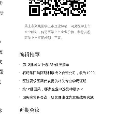
步
研
药上市聚焦医学上市企业脉动，洞见医学上市
企业航向，传递医学上市企业价值，和您共鉴
医学上市江湖精彩二三事。
0
覆
编辑推荐
支
第12批国采中选品种供应清单
蛋
石药集团与阿斯利康成立合资公司，收到1000
同
万美元里程碑付款
医院要求医药代表提供相关专业学历证明
第12批国采，哪家企业中选品种最多？
国务院常务会议：研究健康优先发展战略实施
有关工作
近期会议
术