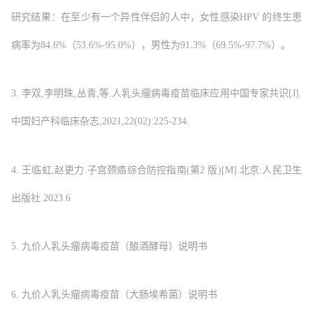
研究结果：在至少有一个异性伴侣的人中，女性感染HPV 的终生患
病率为84.6%（53.6%-95.0%），男性为91.3%（69.5%-97.7%）。
3. 李双,李明珠,丛青,等.人乳头瘤病毒疫苗临床应用中国专家共识[J].
中国妇产科临床杂志,2021,22(02):225-234.
4. 王临虹,赵更力.子宫颈癌综合防控指南(第2 版)[M].北京:人民卫生
出版社.2023.6
5. 九价人乳头瘤病毒疫苗（酿酒酵母）说明书
6. 九价人乳头瘤病毒疫苗（大肠埃希菌）说明书