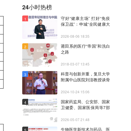
24小时热榜
守好“健康主场” 打好“免疫
1
保卫战”：申城“全民健康大
讲堂”聚焦“三高一疹”协同
防控
2026-08-06 18:35
莆田系的医疗“帝国”和洗白
2
之路
2018-03-07 13:45
科普与创新并重，复旦大学
3
附属中山医院刘澎教授谈骨
髓瘤诊疗现状与未来
2024-10-24 15:06
国家药监局、公安部、国家
4
卫健委、国家医保局等7部
门联合印发《医药代表管理
办法》
2026-05-07 21:48
生物医学新技术与药品、医
5