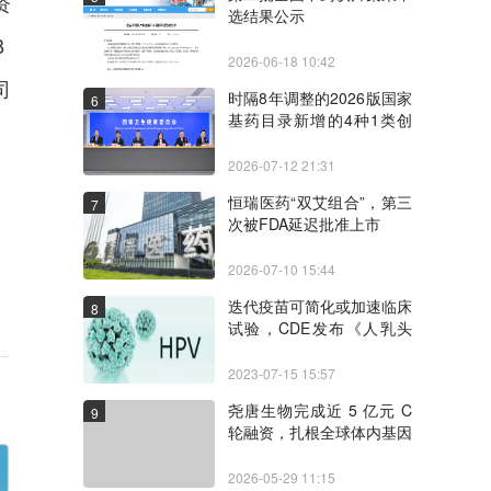
资
选结果公示
B
2026-06-18 10:42
司
时隔8年调整的2026版国家
6
基药目录新增的4种1类创
新药和独家品种
2026-07-12 21:31
恒瑞医药“双艾组合”，第三
7
次被FDA延迟批准上市
2026-07-10 15:44
迭代疫苗可简化或加速临床
8
试验，CDE发布《人乳头
瘤病毒疫苗临床试验技术指
导原则（试行）》
2023-07-15 15:57
尧唐生物完成近 5 亿元 C
9
轮融资，扎根全球体内基因
编辑赛道
2026-05-29 11:15