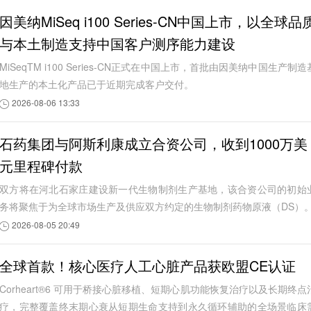
因美纳MiSeq i100 Series-CN中国上市，以全球品
与本土制造支持中国客户测序能力建设
MiSeqTM i100 Series-CN正式在中国上市，首批由因美纳中国生产制造
地生产的本土化产品已于近期完成客户交付。
2026-08-06 13:33
石药集团与阿斯利康成立合资公司，收到1000万美
元里程碑付款
双方将在河北石家庄建设新一代生物制剂生产基地，该合资公司的初始
务将聚焦于为全球市场生产及供应双方约定的生物制剂药物原液（DS）
2026-08-05 20:49
全球首款！核心医疗人工心脏产品获欧盟CE认证
Corheart®6 可用于桥接心脏移植、短期心肌功能恢复治疗以及长期终点
疗，完整覆盖终末期心衰从短期生命支持到永久循环辅助的全场景临床