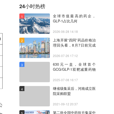
24小时热榜
全球市值最高的药企，
1
GLP-1占比几何
2026-06-28 14:18
上海开展“四同”药品价格治
2
理回头看，8月7日前完成
自查
2026-07-26 17:12
630元一盒，全球首个
3
GCG/GLP-1双靶减重药物
价格披露
2025-07-08 16:17
继省级集采后，河南成立医
4
院采购联盟
公
2021-09-12 20:37
第二批全国中药饮片集采中
5