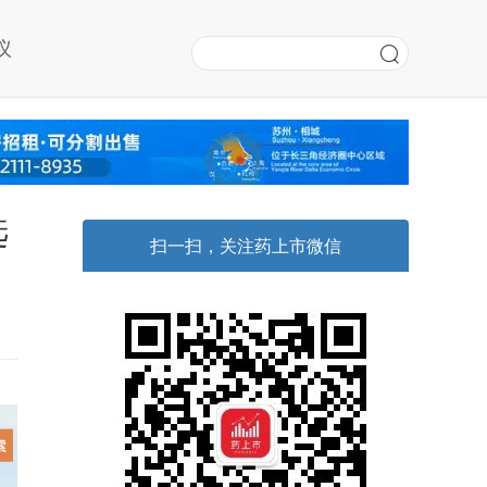
议
选
扫一扫，关注药上市微信