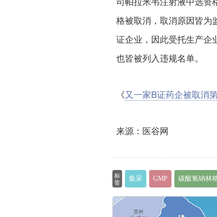
司帕拉米韦注射液中选资
格被取消，取消原因皆为
证企业，因此受托生产企
也皆被列入违规名单。
《
又一家B证药企被取消
来源：医谷网
标
集采
GMP
碳酸氢钠林
签