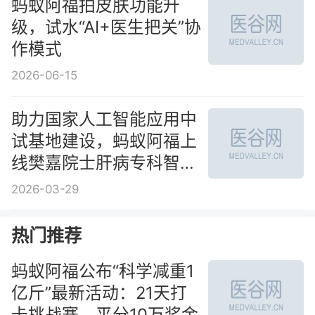
蚂蚁阿福拍皮肤功能升
级，试水“AI+医生把关”协
作模式
2026-06-15
助力国家人工智能应用中
试基地建设，蚂蚁阿福上
线樊嘉院士肝病专科智能
体
2026-03-29
热门推荐
蚂蚁阿福公布“科学减重1
亿斤”最新活动：21天打
卡挑战赛，平分10万奖金