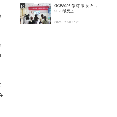
GCP2026修订版发布，
10
2020版废止
负
2026-06-08 16:21
极
功
和
在