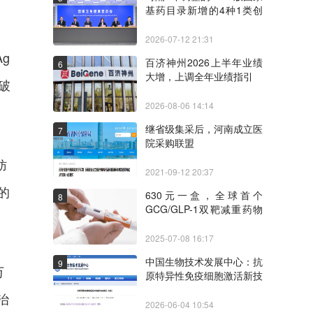
基药目录新增的4种1类创
新药和独家品种
2026-07-12 21:31
Ag
百济神州2026上半年业绩
6
大增，上调全年业绩指引
破
2026-08-06 14:14
继省级集采后，河南成立医
7
院采购联盟
肪
2021-09-12 20:37
化的
630元一盒，全球首个
8
GCG/GLP-1双靶减重药物
价格披露
2025-07-08 16:17
中国生物技术发展中心：抗
9
万
原特异性免疫细胞激活新技
术临床研究备案指引（第1
治
版）
2026-06-04 10:54