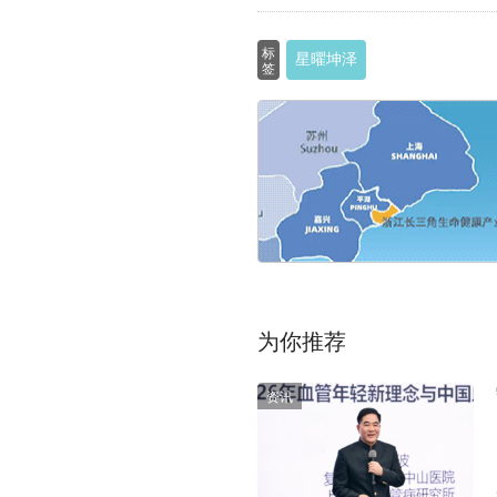
标
星曜坤泽
签
为你推荐
资讯