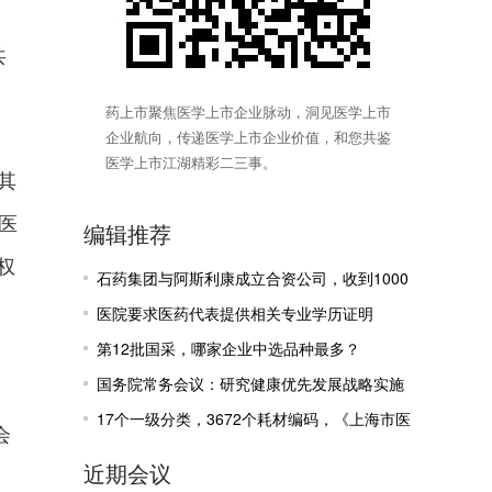
、
共
药上市聚焦医学上市企业脉动，洞见医学上市
企业航向，传递医学上市企业价值，和您共鉴
医学上市江湖精彩二三事。
，其
星医
编辑推荐
权
石药集团与阿斯利康成立合资公司，收到1000
万美元里程碑付款
医院要求医药代表提供相关专业学历证明
第12批国采，哪家企业中选品种最多？
国务院常务会议：研究健康优先发展战略实施
。
有关工作
17个一级分类，3672个耗材编码，《上海市医
会
疗机构医保医用耗材目录》公示
近期会议
。