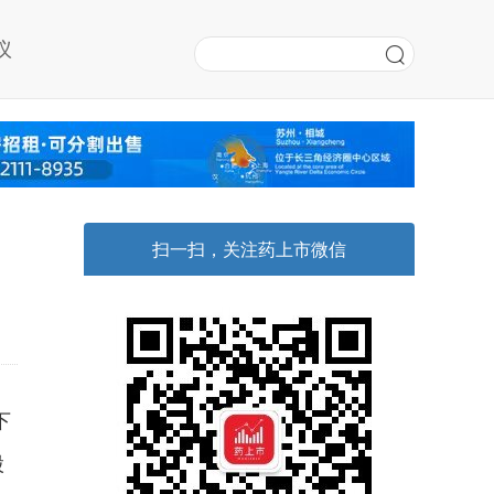
议
扫一扫，关注药上市微信
下
股