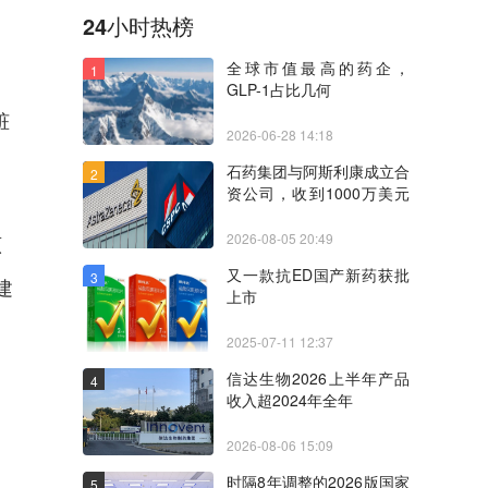
24小时热榜
全球市值最高的药企，
1
GLP-1占比几何
脏
2026-06-28 14:18
石药集团与阿斯利康成立合
2
资公司，收到1000万美元
里程碑付款
2026-08-05 20:49
原
又一款抗ED国产新药获批
3
建
上市
2025-07-11 12:37
信达生物2026上半年产品
4
收入超2024年全年
2026-08-06 15:09
时隔8年调整的2026版国家
5