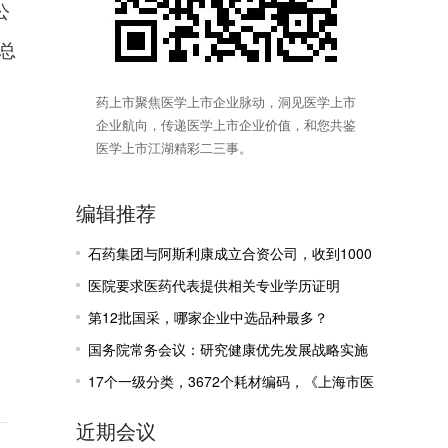
公
总
药上市聚焦医学上市企业脉动，洞见医学上市
企业航向，传递医学上市企业价值，和您共鉴
医学上市江湖精彩二三事。
编辑推荐
石药集团与阿斯利康成立合资公司，收到1000
万美元里程碑付款
医院要求医药代表提供相关专业学历证明
第12批国采，哪家企业中选品种最多？
国务院常务会议：研究健康优先发展战略实施
有关工作
17个一级分类，3672个耗材编码，《上海市医
疗机构医保医用耗材目录》公示
近期会议