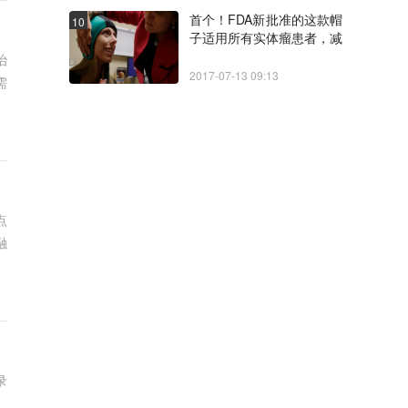
首个！FDA新批准的这款帽
10
子适用所有实体瘤患者，减
少化疗期间的脱发
治
2017-07-13 09:13
需
点
融
录