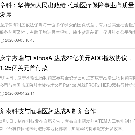
章科：坚持为人民出政绩 推动医疗保障事业高质量
发展
医疗保障制度依法保障每一位参保群众的医保权益，有力提高全社会医
服务的可及性，有助于增进民生福祉、缩小贫富差距，促进社会公平和
同富裕。
2026-08-05 10:48
康宁杰瑞与PathosAI达成22亿美元ADC授权协议，
1.25亿美元首付款
8月4日，康宁杰瑞生物制药宣布其全资子公司江苏康宁杰瑞生物制药有
公司与美国临床阶段生物技术公司Pathos AI就TROP2 HER3双特异性抗
偶联药物JSKN016达成独家授权许可协议。
2026-08-04 22:14
剂泰科技与恒瑞医药达成AI制剂合作
8月3日，剂泰科技发布自愿公告，宣布自主研发的AiTEM人工智能制剂
新平台将在恒瑞医药进行本地化部署，加速药物制剂配方开发效率。