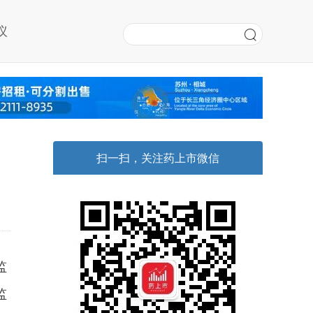
议
扫一扫，关注药上市微信
监
监