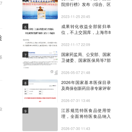
7
院排行榜》发布（综合、区
域、专科）
2023-11-25 20:45
成果转化收益全部留归单
6
位，不上交国库，上海市8
质
部门联合制定《上海市促进
医疗卫生机构科技成果转化
2022-11-17 22:09
操作细则（试行）》
国家药监局、公安部、国家
7
基
卫健委、国家医保局等7部
门联合印发《医药代表管理
办法》
2026-05-07 21:48
2026年国家基本医保目录
8
及商保创新药目录专家评审
阶段性结果可查询
2026-07-31 13:46
业
江苏规范特医食品使用管
9
理，全面将特医食品纳入
。
HIS系统
2026-07-30 11:43