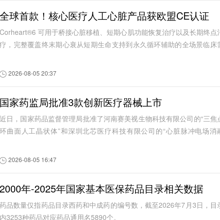
全球首款！核心医疗人工心脏产品获欧盟CE认证
Corheart®6 可用于桥接心脏移植、短期心肌功能恢复治疗以及长期终点
疗，完整覆盖终末期心衰从短期生命支持到永久循环辅助的全场景临床
求
2026-08-05 20:37
国家药监局批准3款创新医疗器械上市
近日，国家药品监督管理局批准了河南赛美视生物科技有限公司的“三焦
环曲面人工晶状体”和深圳北芯医疗科技有限公司的“心脏脉冲电场消
仪”、“一次性使用心脏脉冲电场消融...
2026-08-05 16:47
2000年-2025年国家基本医保药品目录相关数据
药品数量仅指药品目录西药和中成药的编号数，截至2026年7月3日，目
内3253种药品对应药品通用名5890个。