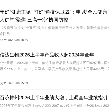
守好“健康主场” 打好“免疫保卫战”：申城“全民健康
大讲堂”聚焦“三高一疹”协同防控
《疾病预防控制“十五五”规划》倡导推行疫苗处方政策，筑牢慢病患者
疫防线
2026-08-06 18:35
信达生物2026上半年产品收入超2024年全年
公告显示：2026年上半年，信达生物产品收入实现超人民币82亿元，同
增长55%以上。其中，公司第二季度产品收入录得超过人民币43亿元，
比增长约60%。根据信达生物此前发布的信...
2026-08-06 15:09
百济神州2026上半年业绩大增，上调全年业绩指引
2026年半年度公司营业总收入222 20亿元，较上年同比上升26 8%；202