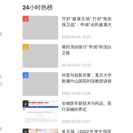
24小时热榜
守好“健康主场” 打好“免疫
1
保卫战”：申城“全民健康大
讲堂”聚焦“三高一疹”协同
免
防控
2026-08-06 18:35
莆田系的医疗“帝国”和洗白
2
之路
2018-03-07 13:45
科普与创新并重，复旦大学
3
比
附属中山医院刘澎教授谈骨
同
髓瘤诊疗现状与未来
2024-10-24 15:06
生物医学新技术与药品、医
4
疗器械的界定
2026-05-05 10:51
6
复旦版《2022年度中国医
5