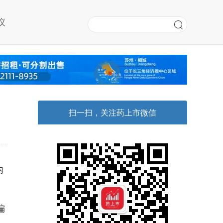
议
扫一扫，关注药上市微信
内
偏