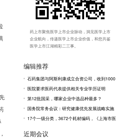
拉
药上市聚焦医学上市企业脉动，洞见医学上市
惧
企业航向，传递医学上市企业价值，和您共鉴
医学上市江湖精彩二三事。
编辑推荐
石药集团与阿斯利康成立合资公司，收到1000
万美元里程碑付款
医院要求医药代表提供相关专业学历证明
率先
第12批国采，哪家企业中选品种最多？
药
国务院常务会议：研究健康优先发展战略实施
有关工作
17个一级分类，3672个耗材编码，《上海市医
鼻
疗机构医保医用耗材目录》公示
近期会议
后，