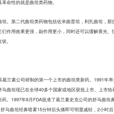
具革命性的就是曲坦类药物。
曲坦。第二代曲坦类药物包括佐米曲普坦，利扎曲坦，那
它们作用效果更强，副作用更小，同时还可以缓解畏光、
症状。
an)，系葛兰素公司研制的第一个上市的曲坦类新药。1991年
舒马曲坦现已在全球40多个国家或地区获批上市。上市给
药。1997年8月FDA批准了葛兰素史克公司的舒马曲坦
ex)。舒马曲坦经鼻喷雾15分钟后头痛即可明显减轻，2小时