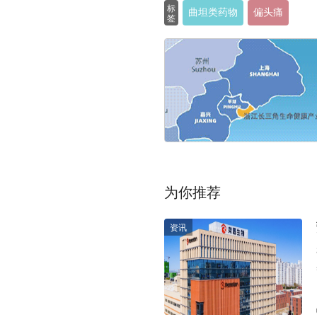
标
曲坦类药物
偏头痛
签
为你推荐
资讯