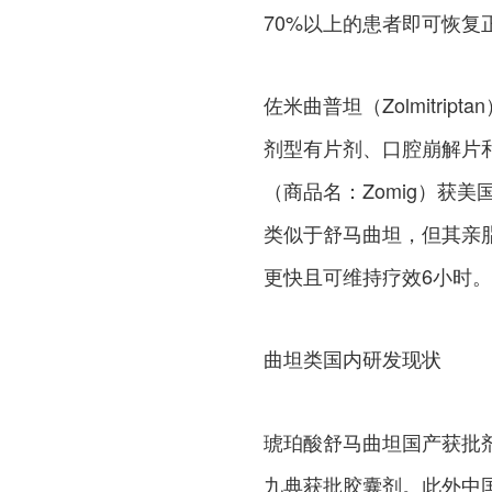
70%以上的患者即可恢复
佐米曲普坦（Zolmitri
剂型有片剂、口腔崩解片和
（商品名：Zomig）获
类似于舒马曲坦，但其亲
更快且可维持疗效6小时。
曲坦类国内研发现状
琥珀酸舒马曲坦国产获批
九典获批胶囊剂。此外中