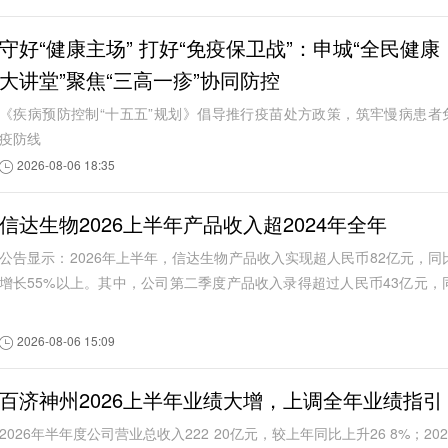
守好“健康主场” 打好“免疫保卫战”：申城“全民健康
大讲堂”聚焦“三高一疹”协同防控
《疾病预防控制“十五五”规划》倡导推行疫苗处方政策，筑牢慢病患者
疫防线
2026-08-06 18:35
信达生物2026上半年产品收入超2024年全年
公告显示：2026年上半年，信达生物产品收入实现超人民币82亿元，同
增长55%以上。其中，公司第二季度产品收入录得超过人民币43亿元，
比增长约60%。根据信达生物此前发布的信...
2026-08-06 15:09
百济神州2026上半年业绩大增，上调全年业绩指引
2026年半年度公司营业总收入222 20亿元，较上年同比上升26 8%；202