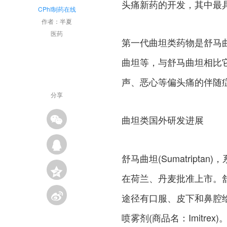
头痛新药的开发，其中最
CPhI制药在线
作者：半夏
医药
第一代曲坦类药物是舒马
曲坦等，与舒马曲坦相比
声、恶心等偏头痛的伴随
分享
曲坦类国外研发进展
舒马曲坦(Sumatript
在荷兰、丹麦批准上市。
途径有口服、皮下和鼻腔给
喷雾剂(商品名：Imitr