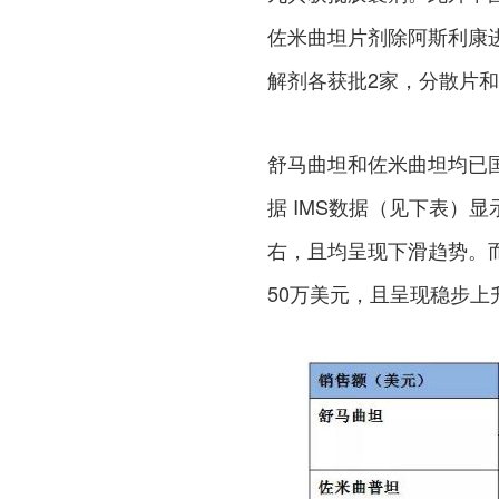
佐米曲坦片剂除阿斯利康
解剂各获批2家，分散片和
舒马曲坦和佐米曲坦均已
据 IMS数据（见下表）
右，且均呈现下滑趋势。
50万美元，且呈现稳步上