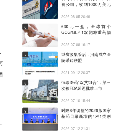
资公司，收到1000万美元
里程碑付款
2026-08-05 20:49
630元一盒，全球首个
6
GCG/GLP-1双靶减重药物
价格披露
2025-07-08 16:17
，
继省级集采后，河南成立医
7
院采购联盟
药
2021-09-12 20:37
国
恒瑞医药“双艾组合”，第三
8
次被FDA延迟批准上市
2026-07-10 15:44
时隔8年调整的2026版国家
9
基药目录新增的4种1类创
新药和独家品种
2026-07-12 21:31