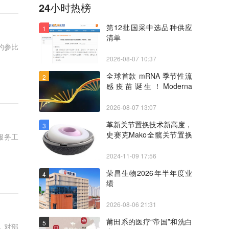
24小时热榜
第12批国采中选品种供应
1
清单
的参比
2026-08-07 10:37
全球首款 mRNA 季节性流
2
感疫苗诞生！Moderna
mFLUSIVA 获 FDA 批准
2026-08-07 13:07
革新关节置换技术新高度，
3
史赛克Mako全髋关节置换
服务工
术THA 4.0系统在第七届进
博会上首展首秀
2024-11-09 17:56
荣昌生物2026年半年度业
4
绩
2026-08-06 21:31
莆田系的医疗“帝国”和洗白
5
，对部