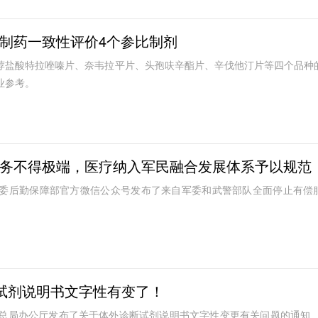
制药一致性评价4个参比制剂
荐盐酸特拉唑嗪片、奈韦拉平片、头孢呋辛酯片、辛伐他汀片等四个品种
业参考。
务不得极端，医疗纳入军民融合发展体系予以规范
军委后勤保障部官方微信公众号发布了来自军委和武警部队全面停止有偿
。
断试剂说明书文字性有变了！
监总局办公厅发布了关于体外诊断试剂说明书文字性变更有关问题的通知 