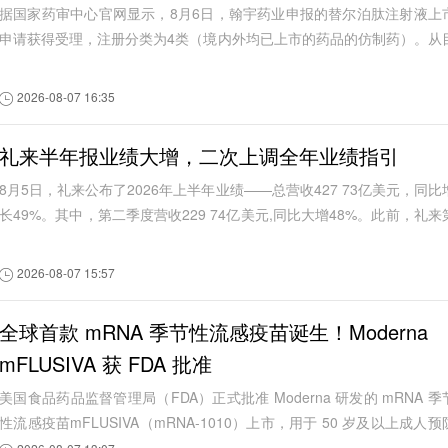
据国家药审中心官网显示，8月6日，翰宇药业申报的替尔泊肽注射液上
申请获得受理，注册分类为4类（境内外均已上市的药品的仿制药）。从
前公开信息看，这是国内首个替尔泊肽注...
2026-08-07 16:35
礼来半年报业绩大增，二次上调全年业绩指引
8月5日，礼来公布了2026年上半年业绩——总营收427 73亿美元，同比
长49%。其中，第二季度营收229 74亿美元,同比大增48%。此前，礼来
一季度实现营收197 99亿美元，同比增...
2026-08-07 15:57
全球首款 mRNA 季节性流感疫苗诞生！Moderna
mFLUSIVA 获 FDA 批准
美国食品药品监督管理局（FDA）正式批准 Moderna 研发的 mRNA 季
性流感疫苗mFLUSIVA（mRNA-1010）上市，用于 50 岁及以上成人预
季节性流感