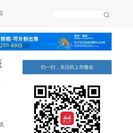
议
表
扫一扫，关注药上市微信
机