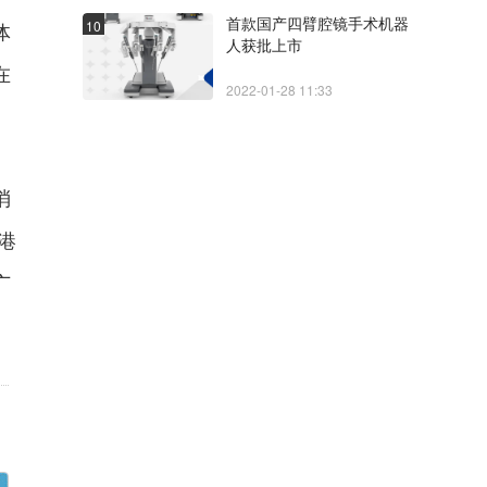
首款国产四臂腔镜手术机器
10
体
人获批上市
在
2022-01-28 11:33
消
港
广