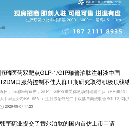
恒瑞医药双靶点GLP-1/GIP瑞普泊肽注射液中国
T2DM口服药控制不佳人群Ⅲ期研究取得积极顶线
果
近日，恒瑞医药宣布，GLP-1 GIP双重受体激动剂瑞普泊肽（HRS9531
大中华区外称KAI-9531）注射液治疗经二甲双胍单药或联合SGLT2抑制
治疗后血糖控制不佳成人2型糖尿病患者的中...
2026-08-07 17:23
韩宇药业提交了替尔泊肽的国内首仿上市申请