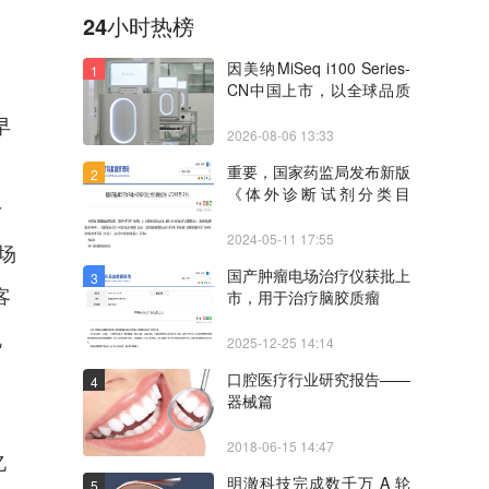
24小时热榜
因美纳MiSeq i100 Series-
1
CN中国上市，以全球品质
与本土制造支持中国客户测
早
序能力建设
2026-08-06 13:33
、
重要，国家药监局发布新版
2
《体外诊断试剂分类目
亏
录》，原相关分类目录自
2025年1月1日起废止
2024-05-11 17:55
市场
国产肿瘤电场治疗仪获批上
3
客
市，用于治疗脑胶质瘤
规
2025-12-25 14:14
口腔医疗行业研究报告——
4
器械篇
2018-06-15 14:47
亿
明澈科技完成数千万 A 轮
5