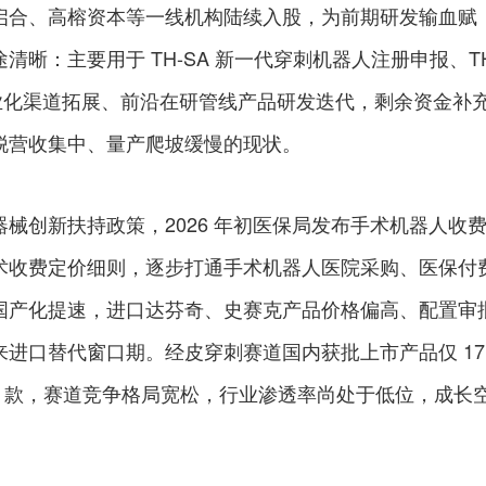
启合、高榕资本等一线机构陆续入股，为前期研发输血赋
晰：主要用于 TH-SA 新一代穿刺机器人注册申报、TH
商业化渠道拓展、前沿在研管线产品研发迭代，剩余资金补
脱营收集中、量产爬坡缓慢的现状。
械创新扶持政策，2026 年初医保局发布手术机器人收
术收费定价细则，逐步打通手术机器人医院采购、医保付
国产化提速，进口达芬奇、史赛克产品价格偏高、配置审
进口替代窗口期。经皮穿刺赛道国内获批上市产品仅 17
仅 2 款，赛道竞争格局宽松，行业渗透率尚处于低位，成长