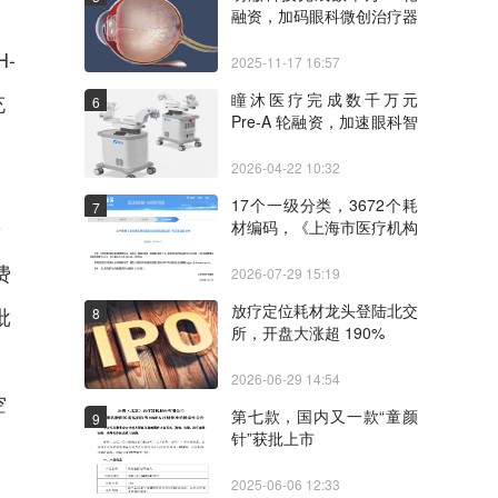
融资，加码眼科微创治疗器
械研发
-
2025-11-17 16:57
瞳沐医疗完成数千万元
充
6
Pre-A 轮融资，加速眼科智
能手术系统临床落地
2026-04-22 10:32
17个一级分类，3672个耗
7
费
材编码，《上海市医疗机构
医保医用耗材目录》公示
费
2026-07-29 15:19
放疗定位耗材龙头登陆北交
批
8
所，开盘大涨超 190%
2026-06-29 14:54
空
第七款，国内又一款“童颜
9
针”获批上市
2025-06-06 12:33