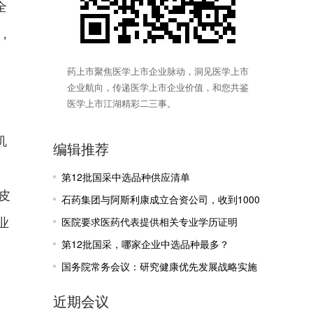
全
，
药上市聚焦医学上市企业脉动，洞见医学上市
企业航向，传递医学上市企业价值，和您共鉴
医学上市江湖精彩二三事。
聚
机
编辑推荐
疗
第12批国采中选品种供应清单
皮
石药集团与阿斯利康成立合资公司，收到1000
业
万美元里程碑付款
医院要求医药代表提供相关专业学历证明
第12批国采，哪家企业中选品种最多？
国务院常务会议：研究健康优先发展战略实施
有关工作
近期会议