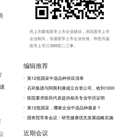
商
药上市聚焦医学上市企业脉动，洞见医学上市
企业航向，传递医学上市企业价值，和您共鉴
医学上市江湖精彩二三事。
编辑推荐
智
第12批国采中选品种供应清单
速
石药集团与阿斯利康成立合资公司，收到1000
万美元里程碑付款
医院要求医药代表提供相关专业学历证明
第12批国采，哪家企业中选品种最多？
国务院常务会议：研究健康优先发展战略实施
万
有关工作
近期会议
公