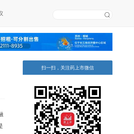
议
，
扫一扫，关注药上市微信
融
是