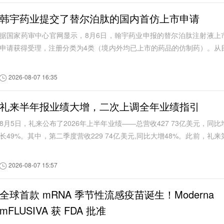
韩宇药业提交了替尔泊肽的国内首仿上市申请
据国家药审中心官网显示，8月6日，翰宇药业申报的替尔泊肽注射液上
申请获得受理，注册分类为4类（境内外均已上市的药品的仿制药）。从
前公开信息看，这是国内首个替尔泊肽注...
2026-08-07 16:35
礼来半年报业绩大增，二次上调全年业绩指引
8月5日，礼来公布了2026年上半年业绩——总营收427 73亿美元，同比
长49%。其中，第二季度营收229 74亿美元,同比大增48%。此前，礼来
一季度实现营收197 99亿美元，同比增...
2026-08-07 15:57
全球首款 mRNA 季节性流感疫苗诞生！Moderna
mFLUSIVA 获 FDA 批准