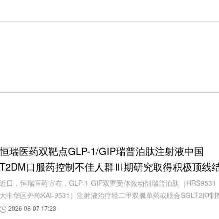
恒瑞医药双靶点GLP-1/GIP瑞普泊肽注射液中国
T2DM口服药控制不佳人群Ⅲ期研究取得积极顶线
果
近日，恒瑞医药宣布，GLP-1 GIP双重受体激动剂瑞普泊肽（HRS9531
大中华区外称KAI-9531）注射液治疗经二甲双胍单药或联合SGLT2抑制
治疗后血糖控制不佳成人2型糖尿病患者的中...
2026-08-07 17:23