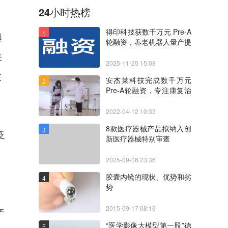
24小时热榜
得印科技获数千万元 Pre-A
1
越
轮融资，养老机器人量产提
速，全球化布局
关
2025-11-25 15:08
技
安杰莱科技完成数千万元
2
Pre-A轮融资，专注康复治
疗
2022-04-12 10:33
8款医疗器械产品拟纳入创
3
泛
新医疗器械特别审查
、
2025-09-06 23:36
胶囊内镜的现状、优势和劣
4
势
2015-09-17 08:16
产
“医学影像大模型第一股”德
5