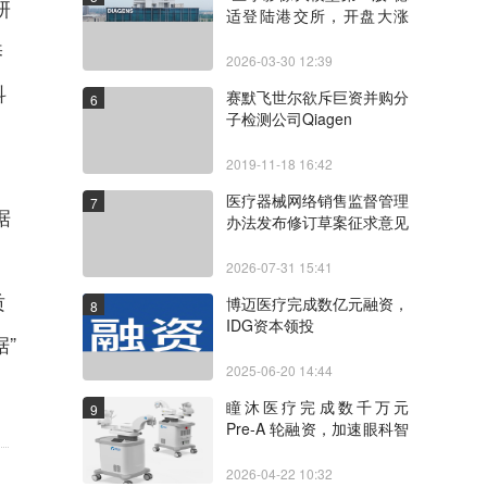
研
适登陆港交所，开盘大涨
121%
养
2026-03-30 12:39
科
赛默飞世尔欲斥巨资并购分
6
子检测公司Qiagen
2019-11-18 16:42
医疗器械网络销售监督管理
7
据
办法发布修订草案征求意见
稿，有哪些新要求
2026-07-31 15:41
质
博迈医疗完成数亿元融资，
8
IDG资本领投
”
2025-06-20 14:44
瞳沐医疗完成数千万元
9
Pre-A 轮融资，加速眼科智
能手术系统临床落地
2026-04-22 10:32