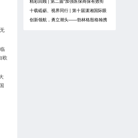
精彩回顾 | 第二届“加强医保商保有效衔
接，支持创新药械发展”会议成功举办
十载砥砺、视界同行 | 第十届潇湘国际眼
科高峰论坛在长沙盛大召开
创新领航，勇立潮头——勃林格殷格翰携
多项全球同步和首发成果亮相2026 DIA大
们无
会
的临
自欧
大
国