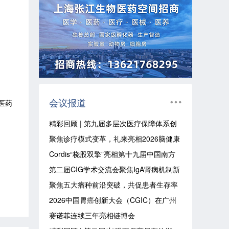
会议报道
医药
精彩回顾 | 第九届多层次医疗保障体系创
新大会圆满落幕
聚焦诊疗模式变革，礼来亮相2026脑健康
大会，探索阿尔茨海默病管理新路径
Cordis“桡股双擎”亮相第十九届中国南方
血管大会
第二届CIG学术交流会聚焦IgA肾病机制新
突破 耐赋康®夯实首选对因治疗核心地位
聚焦五大瘤种前沿突破，共促患者生存率
提升——辉瑞肿瘤学术季举办“多瘤种前沿
2026中国胃癌创新大会（CGIC）在广州
进展交流会”
隆重开幕
赛诺菲连续三年亮相链博会