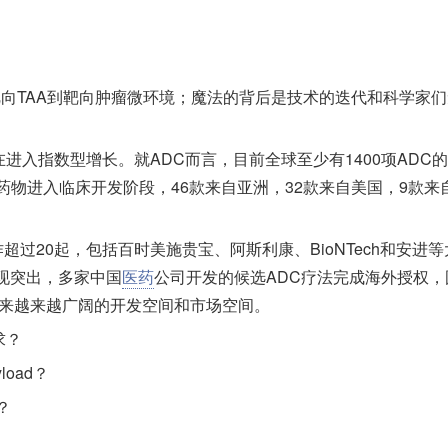
靶向TAA到靶向肿瘤微环境；魔法的背后是技术的迭代和科学家
入指数型增长。就ADC而言，目前全球至少有1400项ADC
药物进入临床开发阶段，46款来自亚洲，32款来自美国，9款来
超过20起，包括百时美施贵宝、阿斯利康、BioNTech和安进等
现突出，多家中国
医药
公司开发的候选ADC疗法完成海外授权，
 来越来越广阔的开发空间和市场空间。
求？
oad？
？