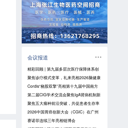
会议报道
精彩回顾 | 第九届多层次医疗保障体系创
新大会圆满落幕
聚焦诊疗模式变革，礼来亮相2026脑健康
大会，探索阿尔茨海默病管理新路径
Cordis“桡股双擎”亮相第十九届中国南方
血管大会
第二届CIG学术交流会聚焦IgA肾病机制新
突破 耐赋康®夯实首选对因治疗核心地位
聚焦五大瘤种前沿突破，共促患者生存率
提升——辉瑞肿瘤学术季举办“多瘤种前沿
2026中国胃癌创新大会（CGIC）在广州
进展交流会”
隆重开幕
赛诺菲连续三年亮相链博会