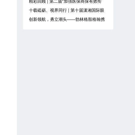
精彩回顾 | 第二届“加强医保商保有效衔
接，支持创新药械发展”会议成功举办
十载砥砺、视界同行 | 第十届潇湘国际眼
科高峰论坛在长沙盛大召开
创新领航，勇立潮头——勃林格殷格翰携
多项全球同步和首发成果亮相2026 DIA大
会